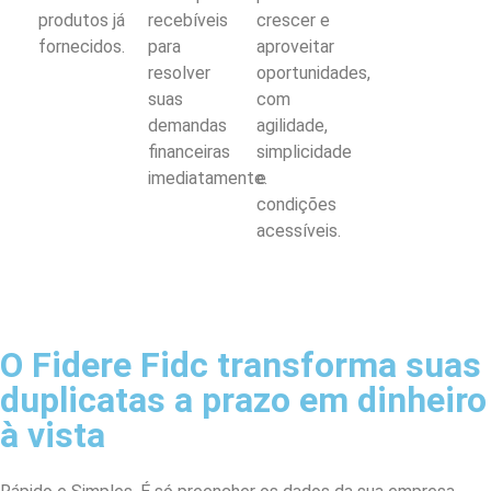
produtos já
recebíveis
crescer e
fornecidos.
para
aproveitar
resolver
oportunidades,
suas
com
demandas
agilidade,
financeiras
simplicidade
imediatamente.
e
condições
acessíveis.
O Fidere Fidc transforma suas
duplicatas a prazo em dinheiro
à vista