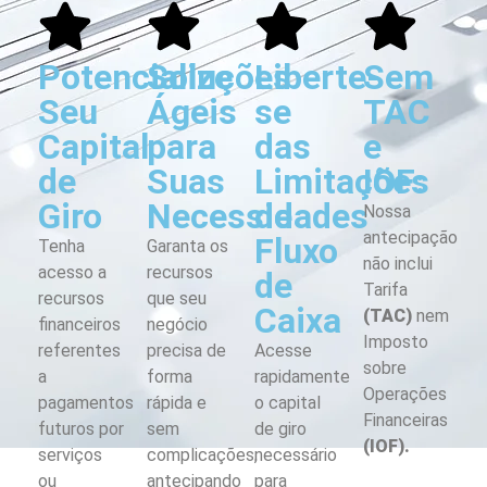
Potencialize
Soluções
Liberte-
Sem
Seu
Ágeis
se
TAC
Capital
para
das
e
de
Suas
Limitações
IOF:
Giro
Necessidades
de
Nossa
antecipação
Fluxo
Tenha
Garanta os
não inclui
acesso a
recursos
de
Tarifa
recursos
que seu
Caixa
(TAC)
nem
financeiros
negócio
Imposto
referentes
precisa de
Acesse
sobre
a
forma
rapidamente
Operações
pagamentos
rápida e
o capital
Financeiras
futuros por
sem
de giro
(IOF).
serviços
complicações,
necessário
ou
antecipando
para